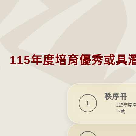
115年度培育優秀或具
秩序冊
1
︱
115年
下載