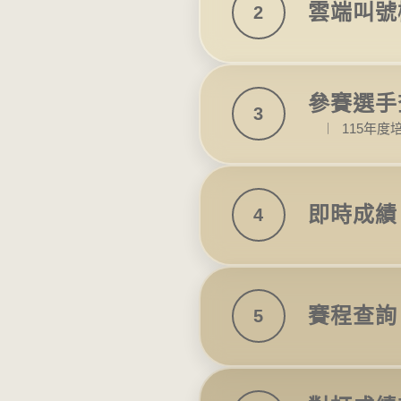
雲端叫號
2
參賽選手
3
︱
115年
即時成績
4
賽程查詢
5